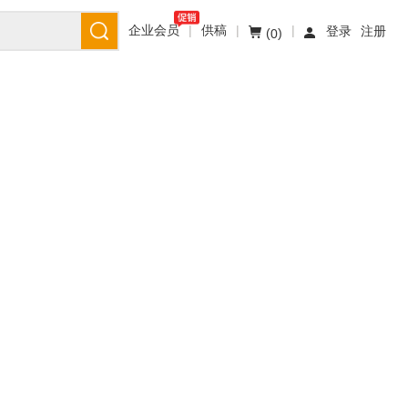
企业会员
|
供稿
|
|
登录
注册
(
)
0