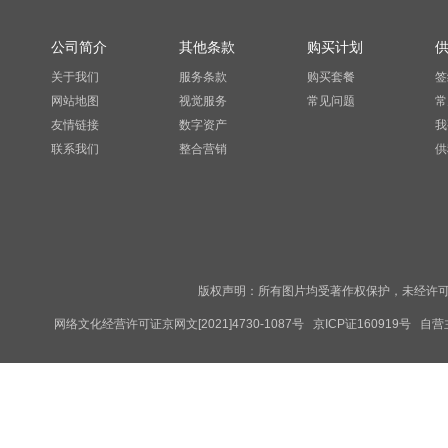
公司简介
其他条款
购买计划
关于我们
服务条款
购买套餐
签
网站地图
视觉服务
常见问题
常
友情链接
数字资产
我
联系我们
整合营销
供
版权声明：所有图片均受著作权保护，未经许可
网络文化经营许可证京网文[2021]4730-1087号
京ICP证160919号
自营