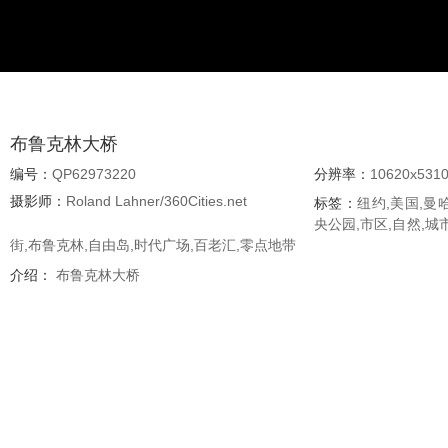
布鲁克林大桥 
编号：
QP62973220
分辨率：
10620x531
摄影师：
Roland Lahner/360Cities.net
标签：
纽约,美国,曼
央公园,市区,自然,城
街,布鲁克林,自由岛,时代广场,百老汇,零点地带
介绍：
布鲁克林大桥 