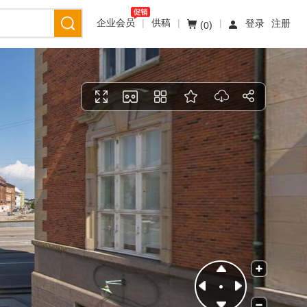
企业会员
|
供稿
|
|
登录
注册
(
)
0