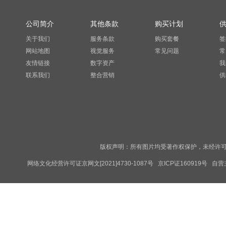
公司简介
其他条款
购买计划
关于我们
服务条款
购买套餐
签
网站地图
视觉服务
常见问题
常
友情链接
数字资产
我
联系我们
整合营销
供
版权声明：所有图片均受著作权保护，未经许可
网络文化经营许可证京网文[2021]4730-1087号
京ICP证160919号
自营